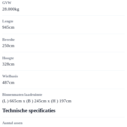
GVW
28.000kg
Lengte
945cm
Breedte
250cm
Hoogte
328cm
Wielbasis
487cm
Binnenmaten laadruimte
(
L
) 665cm x (
B
) 245cm x (
H
) 197cm
Technische specificaties
Aantal assen