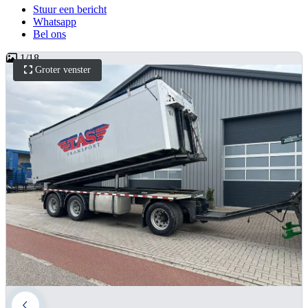
Stuur een bericht
Whatsapp
Bel ons
1
/
18
Groter venster