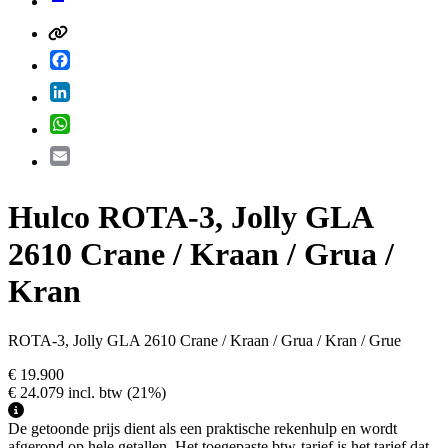
Facebook
LinkedIn
WhatsApp
Email
Hulco ROTA-3, Jolly GLA
2610 Crane / Kraan / Grua /
Kran
ROTA-3, Jolly GLA 2610 Crane / Kraan / Grua / Kran / Grue
€ 19.900
€ 24.079
incl. btw
(21%)
De getoonde prijs dient als een praktische rekenhulp en wordt
afgerond op hele getallen. Het toegepaste btw-tarief is het tarief dat