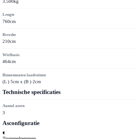
3.500kg
Lengte
760cm
Breedte
210cm
Wielbasis
464cm
Binnenmaten laadruimte
(
L
) 5cm x (
B
) 2cm
Technische specificaties
Aantal assen
3
Asconfiguratie
Trommelremmen